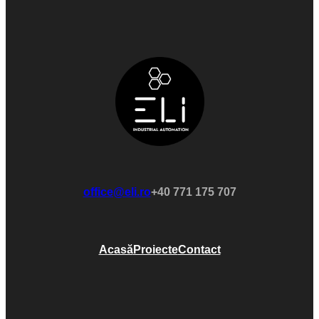
office@eli.ro
+40 771 175 707
Acasă
Proiecte
Contact