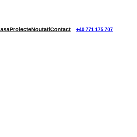
asa
Proiecte
Noutati
Contact
+40 771 175 707