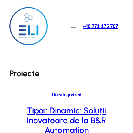
Skip
to
content
+40 771 175 707
Proiecte
Uncategorized
Tipar Dinamic: Soluții
Inovatoare de la B&R
Automation