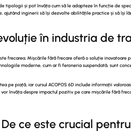
de tipologii și pot învăța cum să le adapteze în funcție de specifi
 ajutând inginerii să își dezvolte abilitățile practice și să își 
evoluție în industria de tr
este frecarea. Mișcările fără frecare oferă o soluție inovatoar
 Tehnologiile moderne, cum ar fi feroneria suspendată, sunt con
tatea pe piață, iar cursul ACOPOS 6D include informații valor
vor învăța despre impactul pozitiv pe care mișcările fără frec
e ce este crucial pentru 