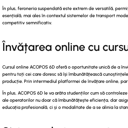
În plus, feroneria suspendată este extrem de versatilă, permiț
esențială, mai ales în contextul sistemelor de transport mode
competitiv semnificativ.
Învățarea online cu curs
Cursul online ACOPOS 6D oferă o oportunitate unică de a învă
pentru toți cei care doresc să își îmbunătățească cunoștințel
producție. Prin intermediul platformei de învățare online, part
În plus, ACOPOS 6D le va arăta studenților cum să controleze 
ale operatorilor nu doar că îmbunătățește eficiența, dar asigu
educația profesională, ci și o modalitate de a se alinia la st