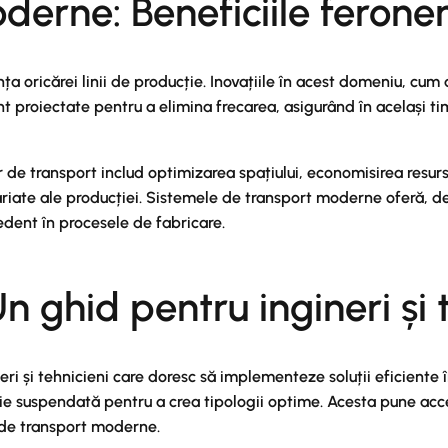
erne: Beneficiile ferone
a oricărei linii de producție. Inovațiile în acest domeniu, cum
t proiectate pentru a elimina frecarea, asigurând în același tim
or de transport includ optimizarea spațiului, economisirea resur
ariate ale producției. Sistemele de transport moderne oferă, de 
cedent în procesele de fabricare.
Un ghid pentru ingineri și 
ineri și tehnicieni care doresc să implementeze soluții eficien
rie suspendată pentru a crea tipologii optime. Acesta pune acce
r de transport moderne.