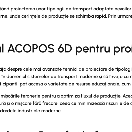
ând proiectarea unor tipologii de transport adaptate nevoilor sp
rne, unde cerințele de producție se schimbă rapid. Prin urmare,
ul ACOPOS 6D pentru proi
ța despre cele mai avansate tehnici de proiectare de tipologi
e în domeniul sistemelor de transport moderne și să învețe cum
icipanții pot accesa o varietate de resurse educaționale, cum ar 
mișcările feronerie pentru a optimiza fluxul de producție. Ace
ră și o mișcare fără frecare, ceea ce minimizează riscurile de 
andardele industriale moderne.