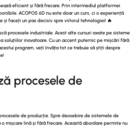
ază eficient și fără frecare. Prin intermediul platformei
isponibile. ACOPOS 6D nu este doar un curs, ci o experiență
i faceți un pas decisiv spre viitorul tehnologiei! 🔥
scă procesele industriale. Acest alte cursuri axate pe sisteme
 soluțiilor inovatoare. Cu un accent puternic pe mișcări fără
cestui program, veți învăța tot ce trebuie să știți despre
e!
ză procesele de
 procesele de producție. Spre deosebire de sistemele de
 o mișcare lină și fără frecare. Această abordare permite nu