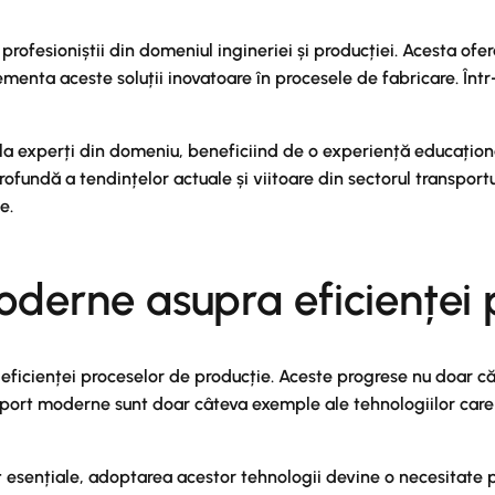
profesioniștii din domeniul ingineriei și producției. Acesta ofe
ementa aceste soluții inovatoare în procesele de fabricare. Înt
e la experți din domeniu, beneficiind de o experiență educaționa
 profundă a tendințelor actuale și viitoare din sectorul transpor
e.
oderne asupra eficienței 
ficienței proceselor de producție. Aceste progrese nu doar că 
nsport moderne sunt doar câteva exemple ale tehnologiilor care
sunt esențiale, adoptarea acestor tehnologii devine o necesitat