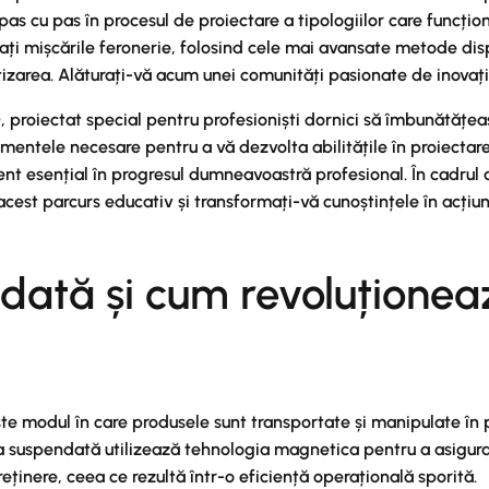
 cu pas în procesul de proiectare a tipologiilor care funcțione
ionați mișcările feronerie, folosind cele mai avansate metode d
area. Alăturați-vă acum unei comunități pasionate de inovație ș
, proiectat special pentru profesioniști dornici să îmbunătățea
entele necesare pentru a vă dezvolta abilitățile în proiectarea
ment esențial în progresul dumneavoastră profesional. În cadrul a
 acest parcurs educativ și transformați-vă cunoștințele în acțiun
ndată și cum revoluționea
ște modul în care produsele sunt transportate și manipulate în
eria suspendată utilizează tehnologia magnetica pentru a asigura
eținere, ceea ce rezultă într-o eficiență operațională sporită.