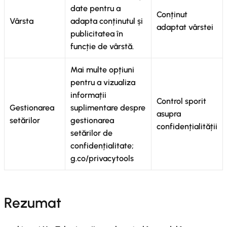
date pentru a
Conținut
Vârsta
adapta conținutul și
adaptat vârstei
publicitatea în
funcție de vârstă.
Mai multe opțiuni
pentru a vizualiza
informații
Control sporit
Gestionarea
suplimentare despre
asupra
setărilor
gestionarea
confidențialității
setărilor de
confidențialitate;
g.co/privacytools
Rezumat