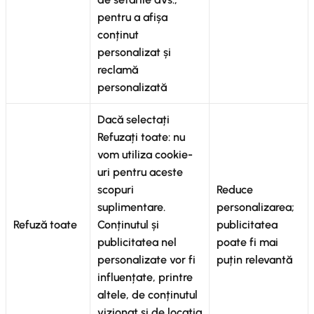
pentru a afișa
conținut
personalizat și
reclamă
personalizată
Dacă selectați
Refuzați toate: nu
vom utiliza cookie-
uri pentru aceste
scopuri
Reduce
suplimentare.
personalizarea;
Refuză toate
Conținutul și
publicitatea
publicitatea nel
poate fi mai
personalizate vor fi
puțin relevantă
influențate, printre
altele, de conținutul
vizionat și de locația