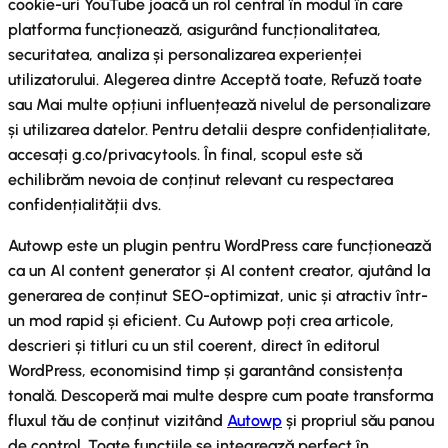
cookie-uri YouTube joacă un rol central în modul în care
platforma funcționează, asigurând funcționalitatea,
securitatea, analiza și personalizarea experienței
utilizatorului. Alegerea dintre Acceptă toate, Refuză toate
sau Mai multe opțiuni influențează nivelul de personalizare
și utilizarea datelor. Pentru detalii despre confidențialitate,
accesați g.co/privacytools. În final, scopul este să
echilibrăm nevoia de conținut relevant cu respectarea
confidențialității dvs.
Autowp este un plugin pentru WordPress care funcționează
ca un AI content generator și AI content creator, ajutând la
generarea de conținut SEO-optimizat, unic și atractiv într-
un mod rapid și eficient. Cu Autowp poți crea articole,
descrieri și titluri cu un stil coerent, direct în editorul
WordPress, economisind timp și garantând consistența
tonală. Descoperă mai multe despre cum poate transforma
fluxul tău de conținut vizitând
Autowp
și propriul său panou
de control. Toate funcțiile se integrează perfect în