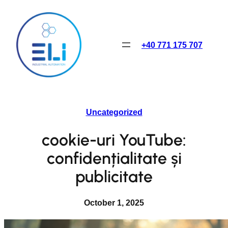
Skip
to
content
+40 771 175 707
Uncategorized
cookie-uri YouTube:
confidențialitate și
publicitate
October 1, 2025