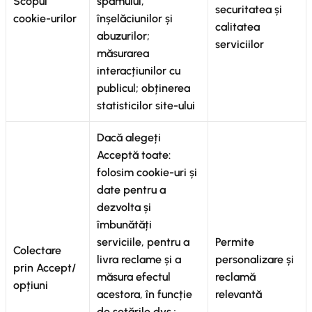
Scopul
spamului,
securitatea și
cookie-urilor
înșelăciunilor și
calitatea
abuzurilor;
serviciilor
măsurarea
interacțiunilor cu
publicul; obținerea
statisticilor site-ului
Dacă alegeți
Acceptă toate:
folosim cookie-uri și
date pentru a
dezvolta și
îmbunătăți
serviciile, pentru a
Permite
Colectare
livra reclame și a
personalizare și
prin Accept/
măsura efectul
reclamă
opțiuni
acestora, în funcție
relevantă
de setările dvs.;