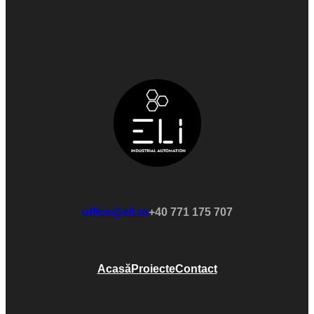
office@eli.ro
+40 771 175 707
Acasă
Proiecte
Contact