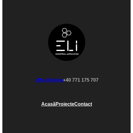
office@eli.ro
+40 771 175 707
Acasă
Proiecte
Contact