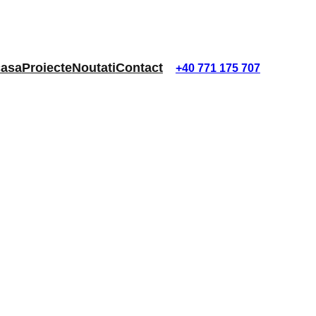
asa
Proiecte
Noutati
Contact
+40 771 175 707