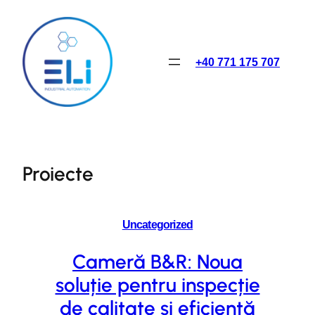
Skip
to
content
+40 771 175 707
Proiecte
Uncategorized
Cameră B&R: Noua
soluție pentru inspecție
de calitate și eficiență