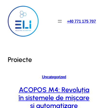
Skip
to
content
+40 771 175 707
Proiecte
Uncategorized
ACOPOS M4: Revoluția
în sistemele de mișcare
și automatizare