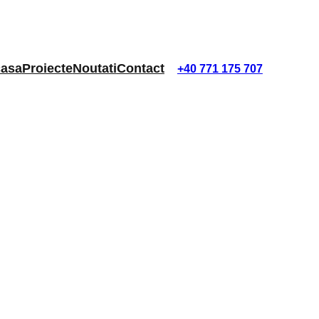
asa
Proiecte
Noutati
Contact
+40 771 175 707