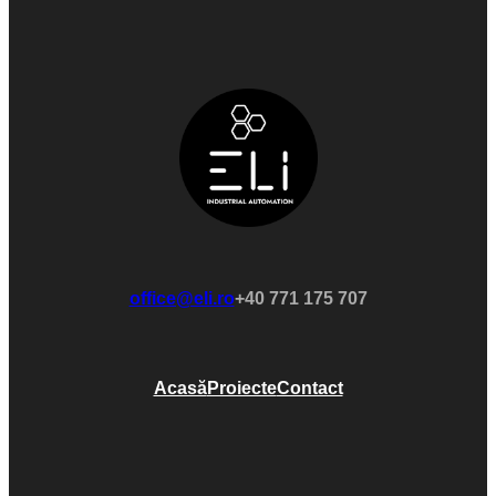
office@eli.ro
+40 771 175 707
Acasă
Proiecte
Contact