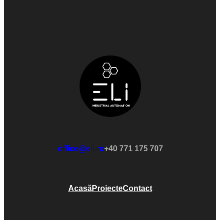
office@eli.ro
+40 771 175 707
Acasă
Proiecte
Contact