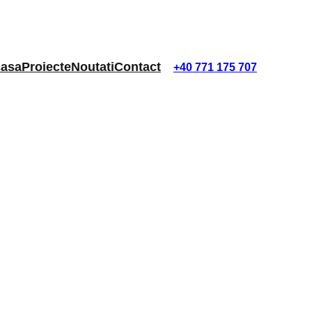
asa
Proiecte
Noutati
Contact
+40 771 175 707