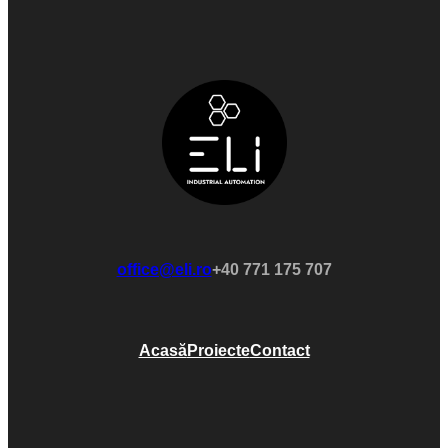
office@eli.ro
+40 771 175 707
Acasă
Proiecte
Contact