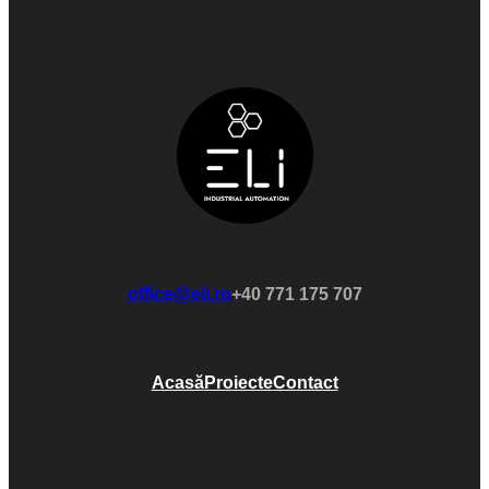
office@eli.ro
+40 771 175 707
Acasă
Proiecte
Contact