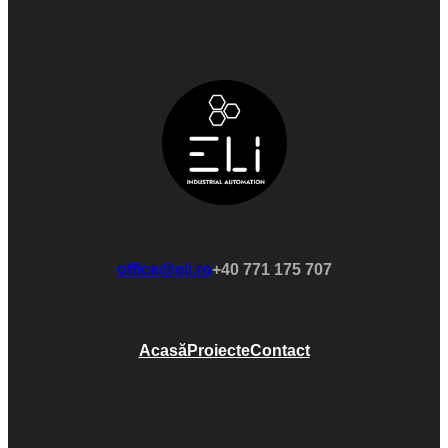
office@eli.ro
+40 771 175 707
Acasă
Proiecte
Contact