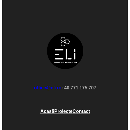
office@eli.ro
+40 771 175 707
Acasă
Proiecte
Contact